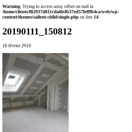
Warning
: Trying to access array offset on null in
/home/clients/f82937d811cda6b4b37ed57fefffb4ca/web/wp-
content/themes/salient-child/single.php
on line
14
20190111_150812
18 février 2019